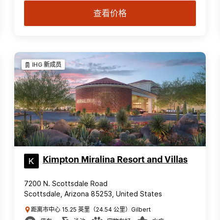
查看价格
IHG 新成员
Kimpton Miralina Resort and Villas
7200 N. Scottsdale Road
Scottsdale, Arizona 85253, United States
距离市中心 15.25 英里（24.54 公里）Gilbert