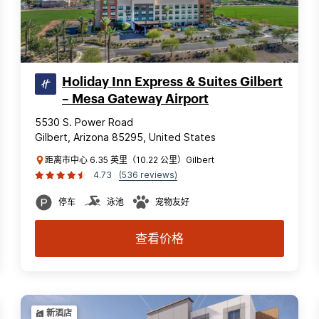
Holiday Inn Express & Suites Gilbert
– Mesa Gateway Airport
5530 S. Power Road
Gilbert, Arizona 85295, United States
距离市中心 6.35 英里（10.22 公里）Gilbert
4.73
(536 reviews)
停车
泳池
宠物友好
查看价格
新酒店