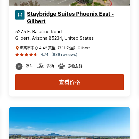
Staybridge Suites Phoenix East -
Gilbert
5275 E. Baseline Road
Gilbert, Arizona 85234, United States
距离市中心 4.42 英里（7.11 公里）Gilbert
4.74
(939 reviews)
停车
泳池
宠物友好
查看价格