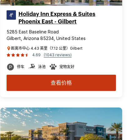
Holiday Inn Express & Suites
Phoenix East - Gilbert
5285 East Baseline Road
Gilbert, Arizona 85234, United States
距离市中心 4.43 英里（7.12 公里）Gilbert
4.69
(1043 reviews)
停车
泳池
宠物友好
查看价格