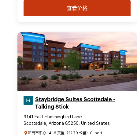
查看价格
Staybridge Suites Scottsdale -
Talking Stick
9141 East Hummingbird Lane
Scottsdale, Arizona 85250, United States
距离市中心 14.16 英里（22.79 公里）Gilbert