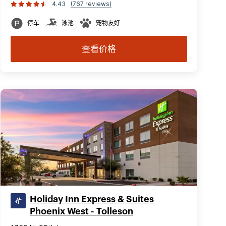
4.43
(767 reviews)
停车
泳池
宠物友好
查看价格
Holiday Inn Express & Suites
Phoenix West - Tolleson