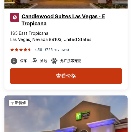
Candlewood Suites Las Vegas - E
Tropicana
185 East Tropicana
Las Vegas, Nevada 89103, United States
4.56
(723 reviews)
停车
泳池
允许携带宠物
查看价格
新装修