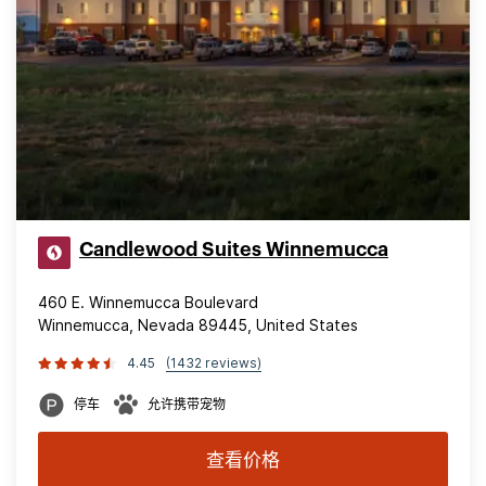
Candlewood Suites Winnemucca
460 E. Winnemucca Boulevard
Winnemucca, Nevada 89445, United States
4.45
(1432 reviews)
停车
允许携带宠物
查看价格