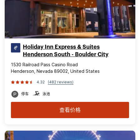
Holiday Inn Express & Suites
Henderson South - Boulder City
1530 Railroad Pass Casino Road
Henderson, Nevada 89002, United States
4.32
(482 reviews)
停车
泳池
查看价格