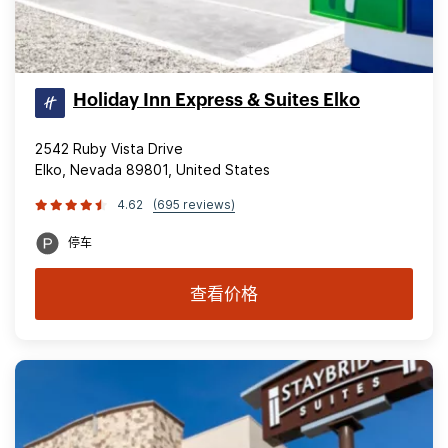
Holiday Inn Express & Suites Elko
2542 Ruby Vista Drive
Elko, Nevada 89801, United States
4.62
(695 reviews)
停车
查看价格