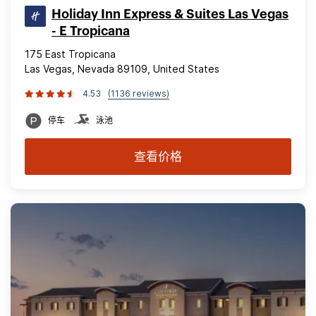
Holiday Inn Express & Suites Las Vegas
- E Tropicana
175 East Tropicana
Las Vegas, Nevada 89109, United States
4.53
(1136 reviews)
停车
泳池
查看价格