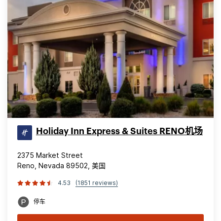
Holiday Inn Express & Suites RENO机场
2375 Market Street
Reno, Nevada 89502, 美国
4.53
(1851 reviews)
停车