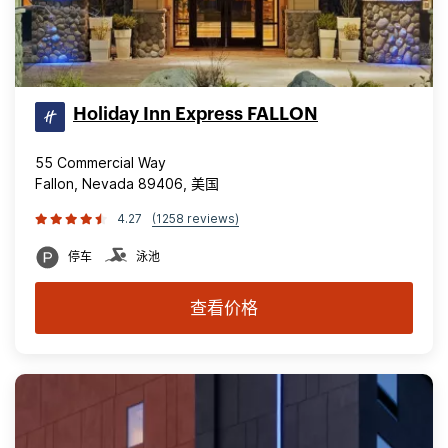
Holiday Inn Express FALLON
55 Commercial Way
Fallon, Nevada 89406, 美国
4.27
(1258 reviews)
停车
泳池
查看价格