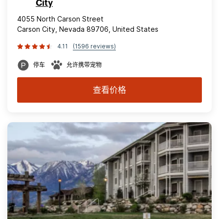
City
4055 North Carson Street
Carson City, Nevada 89706, United States
4.11
(1596 reviews)
停车
允许携带宠物
查看价格