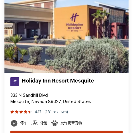
Holiday Inn Resort Mesquite
333 N Sandhill Blvd
Mesquite, Nevada 89027, United States
4.17
(181 reviews)
停车
泳池
允许携带宠物