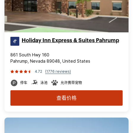
Holiday Inn Express & Suites Pahrump
861 South Hwy 160
Pahrump, Nevada 89048, United States
4.72
(1776 reviews)
停车
泳池
允许携带宠物
查看价格