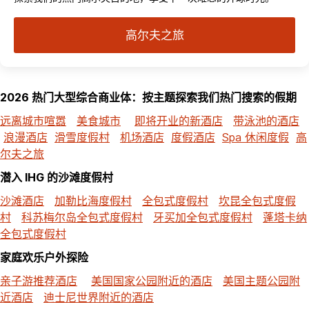
高尔夫之旅
2026 热门大型综合商业体：按主题探索我们热门搜索的假期
远离城市喧嚣
美食城市
即将开业的新酒店
带泳池的酒店
浪漫酒店
滑雪度假村
机场酒店
度假酒店
Spa 休闲度假
高
尔夫之旅
潜入 IHG 的沙滩度假村
沙滩酒店
加勒比海度假村
全包式度假村
坎昆全包式度假
村
科苏梅尔岛全包式度假村
牙买加全包式度假村
蓬塔卡纳
全包式度假村
家庭欢乐户外探险
亲子游推荐酒店
美国国家公园附近的酒店
美国主题公园附
近酒店
迪士尼世界附近的酒店