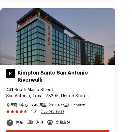
Kimpton Santo San Antonio -
Riverwalk
431 South Alamo Street
San Antonio, Texas 78205, United States
距离市中心 16.49 英里（26.54 公里）Schertz
4.61
(155 reviews)
停车
泳池
宠物友好