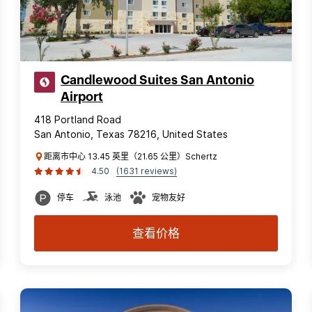
Candlewood Suites San Antonio
Airport
418 Portland Road
San Antonio, Texas 78216, United States
距离市中心 13.45 英里（21.65 公里）Schertz
4.50
(1631 reviews)
停车
泳池
宠物友好
查看价格