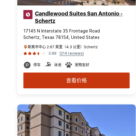
Candlewood Suites San Antonio -
Schertz
17145 N Interstate 35 Frontage Road
Schertz, Texas 78154, United States
距离市中心 2.67 英里（4.3 公里）Schertz
3.99
(214 reviews)
停车
泳池
宠物友好
查看价格