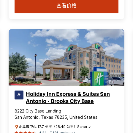
查看价格
Holiday Inn Express & Suites San
Antonio - Brooks City Base
8222 City Base Landing
San Antonio, Texas 78235, United States
距离市中心 17.7 英里（28.49 公里）Schertz
4.24
(1125 reviews)