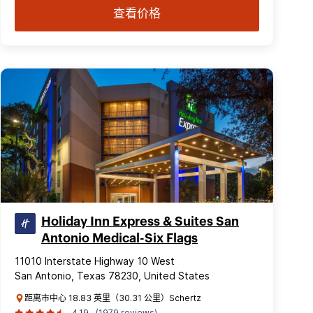
查看价格
Holiday Inn Express & Suites San
Antonio Medical-Six Flags
11010 Interstate Highway 10 West
San Antonio, Texas 78230, United States
距离市中心 18.83 英里（30.31 公里）Schertz
4.19
(1979 reviews)