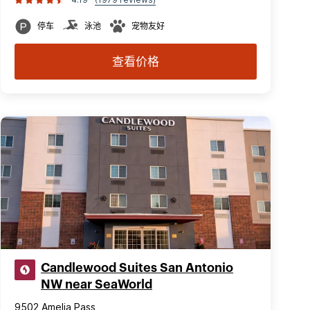
停车
泳池
宠物友好
查看价格
Candlewood Suites San Antonio
NW near SeaWorld
9502 Amelia Pass