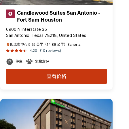
Candlewood Suites San Antonio -
Fort Sam Houston
6900 N Interstate 35
San Antonio, Texas 78218, United States
距离市中心 9.25 英里（14.89 公里）Schertz
4.20
(10 reviews)
停车
宠物友好
查看价格