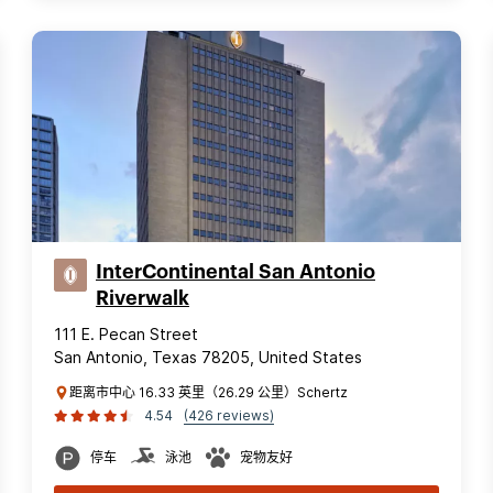
InterContinental San Antonio
Riverwalk
111 E. Pecan Street
San Antonio, Texas 78205, United States
距离市中心 16.33 英里（26.29 公里）Schertz
4.54
(426 reviews)
停车
泳池
宠物友好