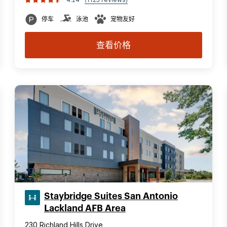
停车
泳池
宠物友好
查看价格
Staybridge Suites San Antonio
Lackland AFB Area
230 Richland Hills Drive