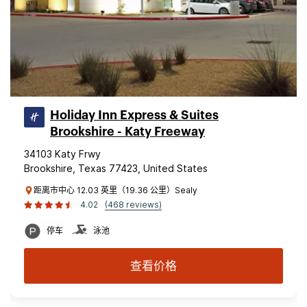
Holiday Inn Express & Suites
Brookshire - Katy Freeway
34103 Katy Frwy
Brookshire, Texas 77423, United States
距离市中心 12.03 英里（19.36 公里）Sealy
4.02
(468 reviews)
停车
泳池
查看价格