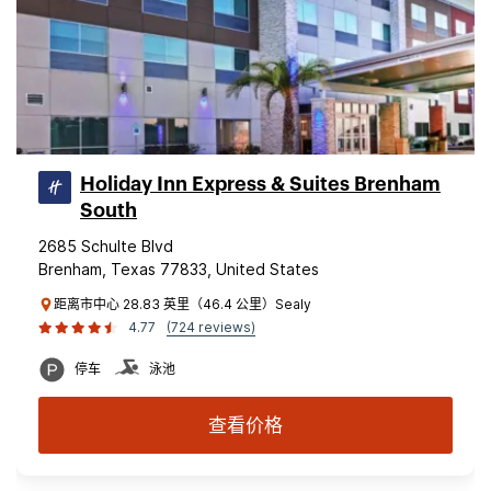
Holiday Inn Express & Suites Brenham
South
2685 Schulte Blvd
Brenham, Texas 77833, United States
距离市中心 28.83 英里（46.4 公里）Sealy
4.77
(724 reviews)
停车
泳池
查看价格