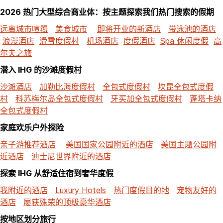
2026 热门大型综合商业体：按主题探索我们热门搜索的假期
远离城市喧嚣
美食城市
即将开业的新酒店
带泳池的酒店
浪漫酒店
滑雪度假村
机场酒店
度假酒店
Spa 休闲度假
高
尔夫之旅
潜入 IHG 的沙滩度假村
沙滩酒店
加勒比海度假村
全包式度假村
坎昆全包式度假
村
科苏梅尔岛全包式度假村
牙买加全包式度假村
蓬塔卡纳
全包式度假村
家庭欢乐户外探险
亲子游推荐酒店
美国国家公园附近的酒店
美国主题公园附
近酒店
迪士尼世界附近的酒店
探索 IHG 从舒适住宿到奢华度假
我附近的酒店
Luxury Hotels
热门度假目的地
宠物友好的
酒店
屡获殊荣的顶级豪华酒店
按地区划分旅行