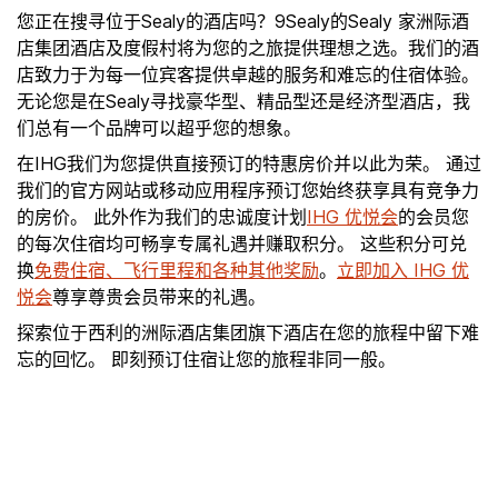
您正在搜寻位于Sealy的酒店吗？9Sealy的Sealy 家洲际酒
店集团酒店及度假村将为您的之旅提供理想之选。我们的酒
店致力于为每一位宾客提供卓越的服务和难忘的住宿体验。
无论您是在Sealy寻找豪华型、精品型还是经济型酒店，我
们总有一个品牌可以超乎您的想象。
在IHG我们为您提供直接预订的特惠房价并以此为荣。 通过
我们的官方网站或移动应用程序预订您始终获享具有竞争力
的房价。 此外作为我们的忠诚度计划
IHG 优悦会
的会员您
的每次住宿均可畅享专属礼遇并赚取积分。 这些积分可兑
换
免费住宿、飞行里程和各种其他奖励
。
立即加入 IHG 优
悦会
尊享尊贵会员带来的礼遇。
探索位于西利的洲际酒店集团旗下酒店在您的旅程中留下难
忘的回忆。 即刻预订住宿让您的旅程非同一般。