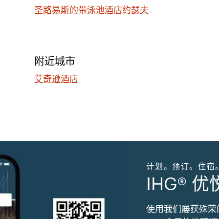
圣路易斯的带泳池酒店约瑟夫
附近城市
艾奇逊酒店
计划。预订。住宿
IHG® 
使用我们屡获殊荣