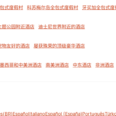
包式度假村
科苏梅尔岛全包式度假村
牙买加全包式度
主题公园附近酒店
迪士尼世界附近的酒店
宠物友好的酒店
屡获殊荣的顶级豪华酒店
墨西哥和中美洲酒店
南美洲酒店
中东酒店
非洲酒店
ês(BR)
Español
Italiano
Español (España)
Português
Türk