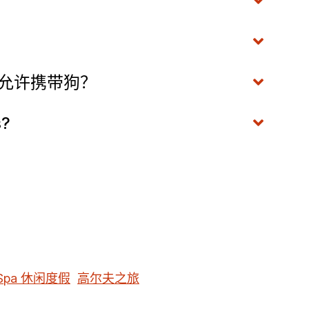
仅允许携带狗？
s?
Spa 休闲度假
高尔夫之旅