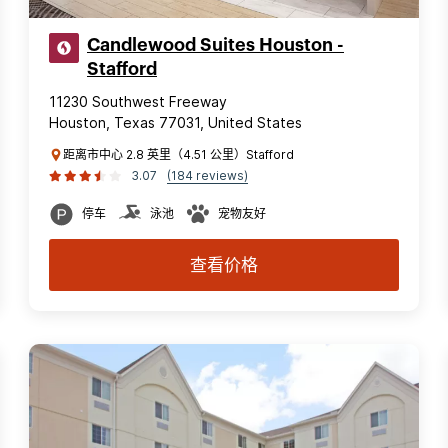
Candlewood Suites Houston -
Stafford
11230 Southwest Freeway
Houston, Texas 77031, United States
距离市中心 2.8 英里（4.51 公里）Stafford
3.07
(184 reviews)
停车
泳池
宠物友好
查看价格