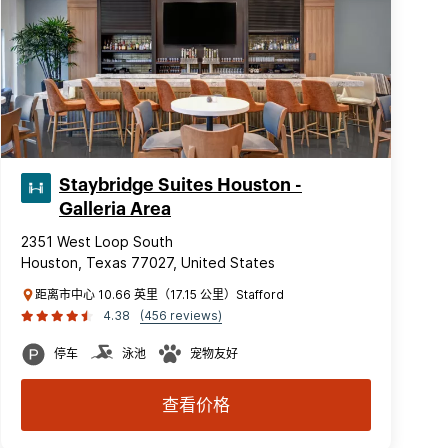
Staybridge Suites Houston -
Galleria Area
2351 West Loop South
Houston, Texas 77027, United States
距离市中心 10.66 英里（17.15 公里）Stafford
4.38
(456 reviews)
停车
泳池
宠物友好
查看价格