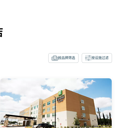
店
按品牌筛选
按设施过滤