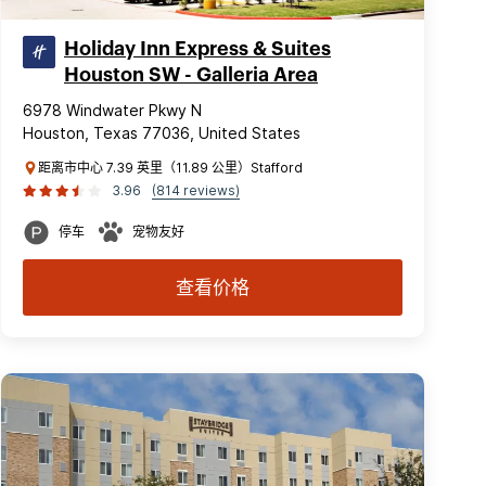
Holiday Inn Express & Suites
Houston SW - Galleria Area
6978 Windwater Pkwy N
Houston, Texas 77036, United States
距离市中心 7.39 英里（11.89 公里）Stafford
3.96
(814 reviews)
停车
宠物友好
查看价格