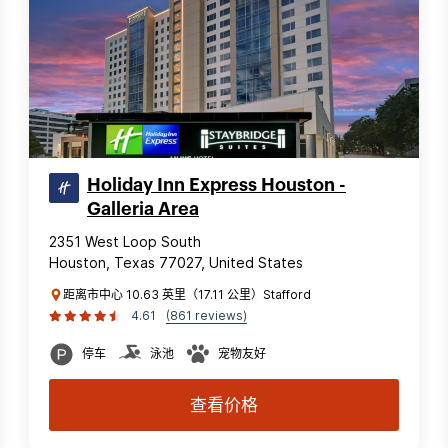
Holiday Inn Express Houston -
Galleria Area
2351 West Loop South
Houston, Texas 77027, United States
距离市中心 10.63 英里（17.11 公里）Stafford
4.61
(861 reviews)
停车
泳池
宠物友好
查看价格