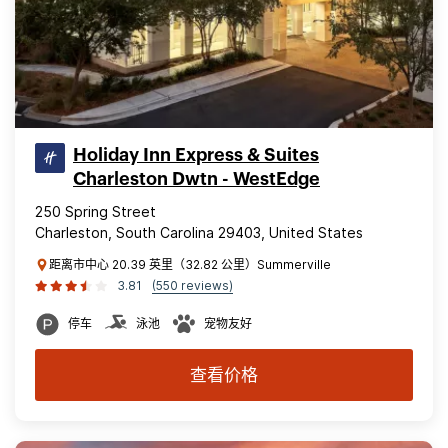
Holiday Inn Express & Suites
Charleston Dwtn - WestEdge
250 Spring Street
Charleston, South Carolina 29403, United States
距离市中心 20.39 英里（32.82 公里）Summerville
3.81
(550 reviews)
停车
泳池
宠物友好
查看价格