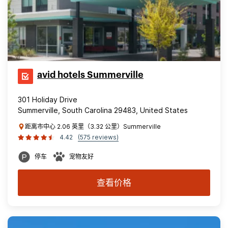
avid hotels Summerville
301 Holiday Drive
Summerville, South Carolina 29483, United States
距离市中心 2.06 英里（3.32 公里）Summerville
4.42
(575 reviews)
停车
宠物友好
查看价格