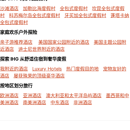
沙滩酒店
加勒比海度假村
全包式度假村
坎昆全包式度假
村
科苏梅尔岛全包式度假村
牙买加全包式度假村
蓬塔卡纳
全包式度假村
家庭欢乐户外探险
亲子游推荐酒店
美国国家公园附近的酒店
美国主题公园附
近酒店
迪士尼世界附近的酒店
探索 IHG 从舒适住宿到奢华度假
我附近的酒店
Luxury Hotels
热门度假目的地
宠物友好的
酒店
屡获殊荣的顶级豪华酒店
按地区划分旅行
欧洲酒店
亚洲酒店
澳大利亚和太平洋岛屿酒店
墨西哥和中
美洲酒店
南美洲酒店
中东酒店
非洲酒店