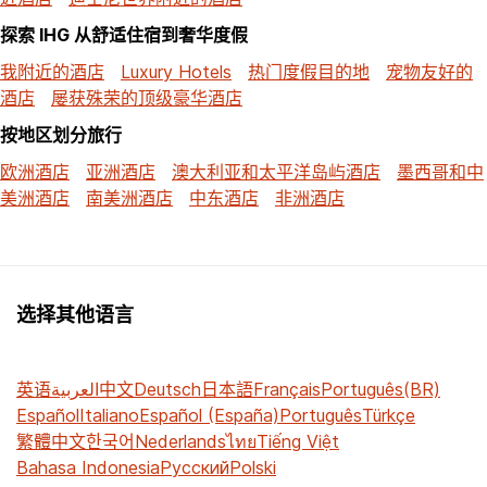
探索 IHG 从舒适住宿到奢华度假
我附近的酒店
Luxury Hotels
热门度假目的地
宠物友好的
酒店
屡获殊荣的顶级豪华酒店
按地区划分旅行
欧洲酒店
亚洲酒店
澳大利亚和太平洋岛屿酒店
墨西哥和中
美洲酒店
南美洲酒店
中东酒店
非洲酒店
选择其他语言
英语
العربية
中文
Deutsch
日本語
Français
Português(BR)
Español
Italiano
Español (España)
Português
Türkçe
繁體中文
한국어
Nederlands
ไทย
Tiếng Việt
Bahasa Indonesia
Русский
Polski