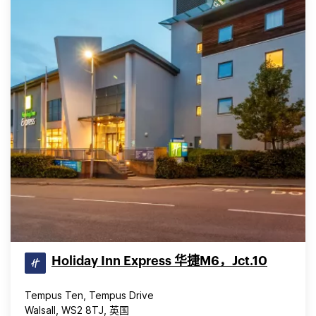
Holiday Inn Express 华捷M6，Jct.10
Tempus Ten, Tempus Drive
Walsall, WS2 8TJ, 英国