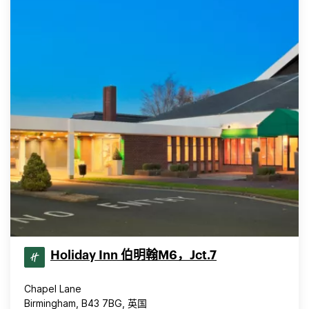
Holiday Inn 伯明翰M6，Jct.7
Chapel Lane
Birmingham, B43 7BG, 英国