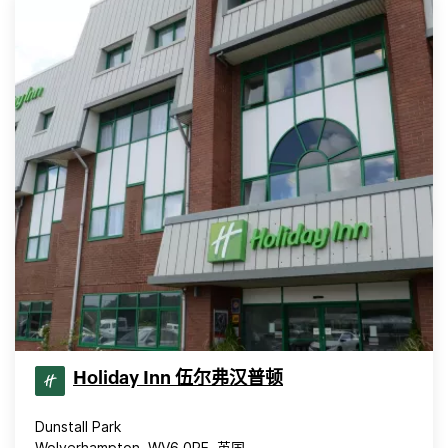
Holiday Inn 伍尔弗汉普顿
Dunstall Park
Wolverhampton, WV6 0PE, 英国