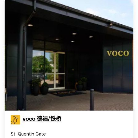
voco 德福/铁桥
St. Quentin Gate