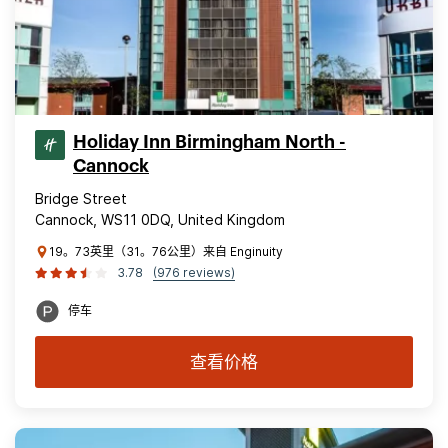
Holiday Inn Birmingham North -
Cannock
Bridge Street
Cannock, WS11 0DQ, United Kingdom
19。73英里（31。76公里）来自 Enginuity
3.78
(976 reviews)
停车
查看价格