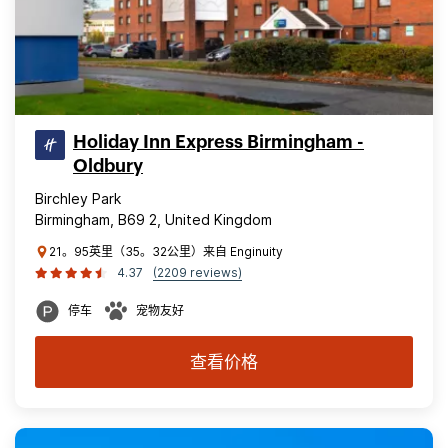
Holiday Inn Express Birmingham -
Oldbury
Birchley Park
Birmingham, B69 2, United Kingdom
21。95英里（35。32公里）来自 Enginuity
4.37
(2209 reviews)
停车
宠物友好
查看价格