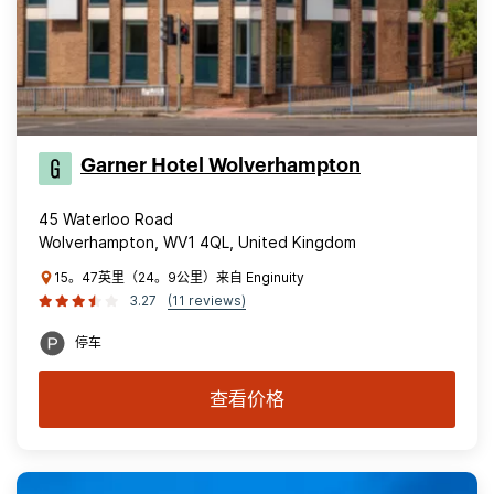
Garner Hotel Wolverhampton
45 Waterloo Road
Wolverhampton, WV1 4QL, United Kingdom
15。47英里（24。9公里）来自 Enginuity
3.27
(11 reviews)
停车
查看价格