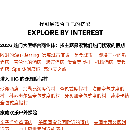
找到最适合自己的搭配
EXPLORE BY INTEREST
2026 热门大型综合商业体：按主题探索我们热门搜索的假期
欧洲的Set-Jetting
远离城市喧嚣
美食城市
即将开业的新
酒店
带泳池的酒店
浪漫酒店
滑雪度假村
机场酒店
度假
酒店
Spa 休闲度假
高尔夫之旅
潜入 IHG 的沙滩度假村
沙滩酒店
加勒比海度假村
全包式度假村
坎昆全包式度假
村
科苏梅尔岛全包式度假村
牙买加全包式度假村
蓬塔卡纳
全包式度假村
家庭欢乐户外探险
亲子游推荐酒店
美国国家公园附近的酒店
美国主题公园附
近酒店
迪士尼世界附近的酒店