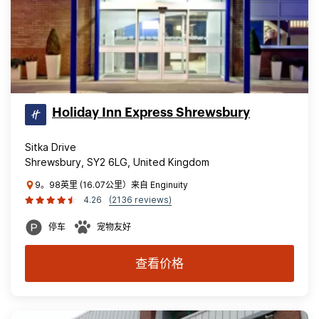
Holiday Inn Express Shrewsbury
Sitka Drive
Shrewsbury, SY2 6LG, United Kingdom
9。98英里 (16.07公里）来自 Enginuity
4.26
(2136 reviews)
停车
宠物友好
查看价格