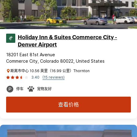
Holiday Inn & Suites Commerce City -
Denver Airport
18201 East 81st Avenue
Commerce City, Colorado 80022, United States
距离市中心 10.56 英里（16.99 公里）Thornton
3.40
(15 reviews)
停车
宠物友好
查看价格