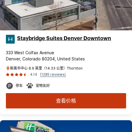
Staybridge Suites Denver Downtown
333 West Colfax Avenue
Denver, Colorado 80204, United States
距离市中心 8.9 英里（14.33 公里）Thornton
4.14
(1285 reviews)
停车
宠物友好
查看价格