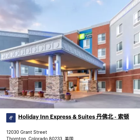
Holiday Inn Express & Suites 丹佛北 - 索顿
12030 Grant Street
Thornton, Colorado 80233, 美国