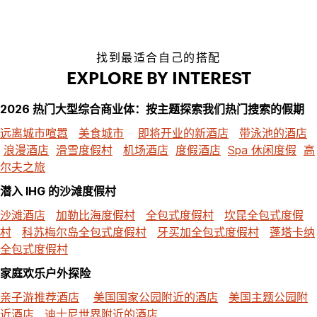
找到最适合自己的搭配
EXPLORE BY INTEREST
2026 热门大型综合商业体：按主题探索我们热门搜索的假期
远离城市喧嚣
美食城市
即将开业的新酒店
带泳池的酒店
浪漫酒店
滑雪度假村
机场酒店
度假酒店
Spa 休闲度假
高
尔夫之旅
潜入 IHG 的沙滩度假村
沙滩酒店
加勒比海度假村
全包式度假村
坎昆全包式度假
村
科苏梅尔岛全包式度假村
牙买加全包式度假村
蓬塔卡纳
全包式度假村
家庭欢乐户外探险
亲子游推荐酒店
美国国家公园附近的酒店
美国主题公园附
近酒店
迪士尼世界附近的酒店