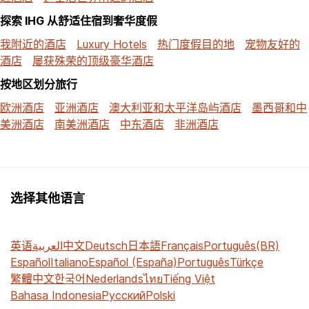
探索 IHG 从舒适住宿到奢华度假
我附近的酒店
Luxury Hotels
热门度假目的地
宠物友好的
酒店
屡获殊荣的顶级豪华酒店
按地区划分旅行
欧洲酒店
亚洲酒店
澳大利亚和太平洋岛屿酒店
墨西哥和中
美洲酒店
南美洲酒店
中东酒店
非洲酒店
选择其他语言
英语
العربية
中文
Deutsch
日本語
Français
Português(BR)
Español
Italiano
Español (España)
Português
Türkçe
繁體中文
한국어
Nederlands
ไทย
Tiếng Việt
Bahasa Indonesia
Русский
Polski