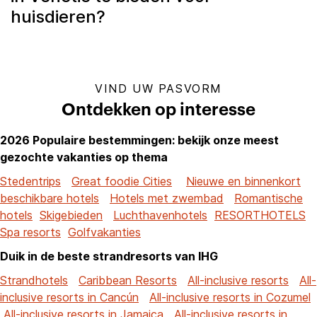
huisdieren?
VIND UW PASVORM
Ontdekken op interesse
2026 Populaire bestemmingen: bekijk onze meest
gezochte vakanties op thema
Stedentrips
Great foodie Cities
Nieuwe en binnenkort
beschikbare hotels
Hotels met zwembad
Romantische
hotels
Skigebieden
Luchthavenhotels
RESORTHOTELS
Spa resorts
Golfvakanties
Duik in de beste strandresorts van IHG
Strandhotels
Caribbean Resorts
All-inclusive resorts
All-
inclusive resorts in Cancún
All-inclusive resorts in Cozumel
All-inclusive resorts in Jamaica
All-inclusive resorts in