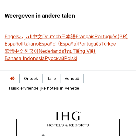
Weergeven in andere talen
Engels
العربية
中文
Deutsch
日本語
Français
Português(BR)
Español
Italiano
Español (España)
Português
Türkçe
繁體中文
한국어
Nederlands
ไทย
Tiếng Việt
Bahasa Indonesia
Русский
Polski
Ontdek
Italië
Venetië
Huisdiervriendelijke hotels in Venetië