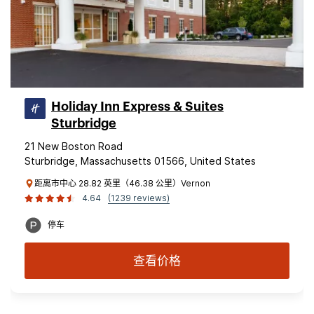
Holiday Inn Express & Suites
Sturbridge
21 New Boston Road
Sturbridge, Massachusetts 01566, United States
距离市中心 28.82 英里（46.38 公里）Vernon
4.64
(1239 reviews)
停车
查看价格