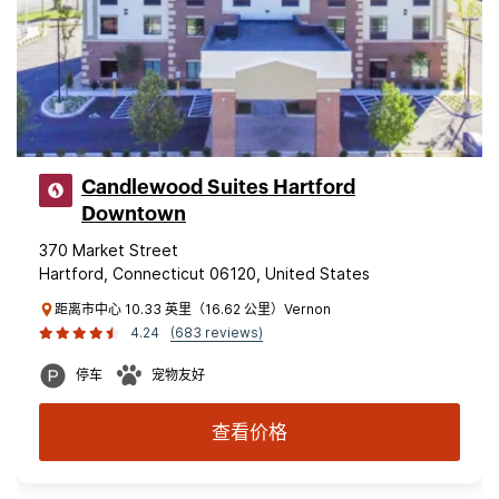
Candlewood Suites Hartford
Downtown
370 Market Street
Hartford, Connecticut 06120, United States
距离市中心 10.33 英里（16.62 公里）Vernon
4.24
(683 reviews)
停车
宠物友好
查看价格