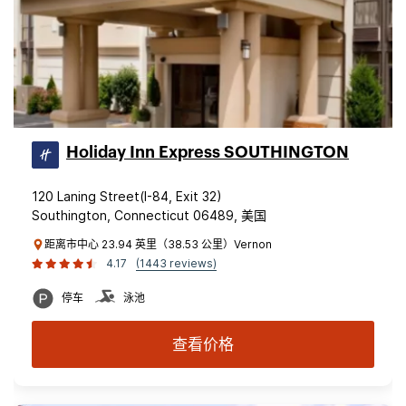
Holiday Inn Express SOUTHINGTON
120 Laning Street(I-84, Exit 32)
Southington, Connecticut 06489, 美国
距离市中心 23.94 英里（38.53 公里）Vernon
4.17
(1443 reviews)
停车
泳池
查看价格