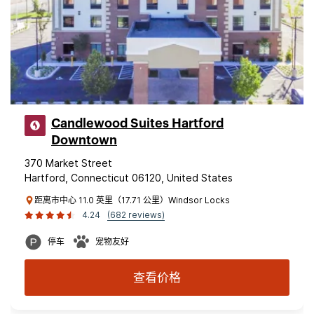
Candlewood Suites Hartford
Downtown
370 Market Street
Hartford, Connecticut 06120, United States
距离市中心 11.0 英里（17.71 公里）Windsor Locks
4.24
(682 reviews)
停车
宠物友好
查看价格