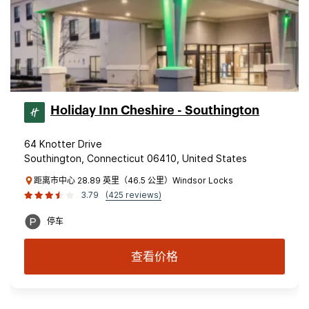
Holiday Inn Cheshire - Southington
64 Knotter Drive
Southington, Connecticut 06410, United States
距离市中心 28.89 英里（46.5 公里）Windsor Locks
3.79
(425 reviews)
停车
查看价格