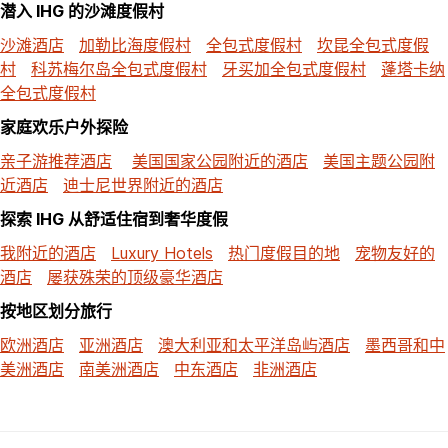
潜入 IHG 的沙滩度假村
沙滩酒店
加勒比海度假村
全包式度假村
坎昆全包式度假
村
科苏梅尔岛全包式度假村
牙买加全包式度假村
蓬塔卡纳
全包式度假村
家庭欢乐户外探险
亲子游推荐酒店
美国国家公园附近的酒店
美国主题公园附
近酒店
迪士尼世界附近的酒店
探索 IHG 从舒适住宿到奢华度假
我附近的酒店
Luxury Hotels
热门度假目的地
宠物友好的
酒店
屡获殊荣的顶级豪华酒店
按地区划分旅行
欧洲酒店
亚洲酒店
澳大利亚和太平洋岛屿酒店
墨西哥和中
美洲酒店
南美洲酒店
中东酒店
非洲酒店