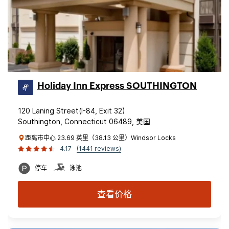
Holiday Inn Express SOUTHINGTON
120 Laning Street(I-84, Exit 32)
Southington, Connecticut 06489, 美国
距离市中心 23.69 英里（38.13 公里）Windsor Locks
4.17
(1441 reviews)
停车
泳池
查看价格