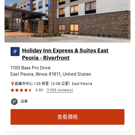
Holiday Inn Express & Suites East
Peoria - Riverfront
1100 Bass Pro Drive
East Peoria, Illinois 61611, United States
距離市中心 1.29 英里（2.08 公里）East Peoria
4.80
(1395 reviews)
泊車
查看價格