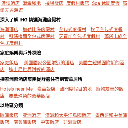
浪漫酒店
滑雪勝地
機場飯店
度假村飯店
Spa 休閒度假
高
爾夫逍遙遊
深入了解 IHG 精選海灘度假村
海灘酒店
加勒比海度假村
全包式度假村
坎昆全包式度假
村
科蘇梅爾全包式度假村
牙買加全包式度假村
蓬塔卡納全
包式度假村
家庭娛樂與戶外探險
家庭飯店
美國國家公園附近的酒店
美國主題樂園附近的酒
店
迪士尼世界附近的酒店
探索洲際酒店集團從舒適住宿到奢華居所
Hotels near Me
豪華飯店
熱門度假目的地
寵物友善的飯
店
屢獲殊榮的豪華飯店
以地區分類
歐洲飯店
亚洲酒店
澳洲和太平洋島國飯店
墨西哥和中美洲
飯店
南美洲飯店
中東飯店
非洲飯店