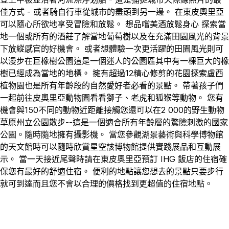
佳方式 - 或者騎自行車從城市的盡頭到另一邊。 在東皮奧里亞
可以隨心所欲地享受冒險和放鬆。 想品嚐美酒放鬆身心 探索當
地一個或所有的酒莊了解當地葡萄樹以及在充滿田園風光的背景
下放縱感官的好機會。 或者想體驗一次更活躍的田園風光則可
以漫步在巨橡樹公園這是一個迷人的公園區其中有一棵巨大的橡
樹已經成為當地的地標。 擁有超過12精心修剪的花園探索盧西
植物園也是所有年齡段的自然愛好者必看的景點。 帶著孩子們
一起前往皮奧里亞動物園看看獅子、老虎和狐猴等動物。 您有
機會與150不同的動物近距離接觸您還可以在2 000的野生動物
草原州立公園散步--這是一個適合所有年齡層的驚險刺激的國家
公園。隨時隨地擁有攝影機。 當您參觀湖景藝術與科學博物館
的天文館時可以隨時欣賞星空該博物館提供實踐展品和互動展
示。 當一天接近尾聲時請在東皮奧里亞預訂 IHG 飯店的住宿確
保您有最好的舒適住宿。 便利的地點讓您想去的景點只要步行
就可到達而且您不會以合理的價格找到更超值的住宿地點。