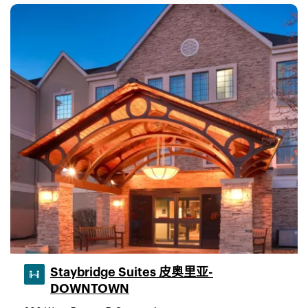
Staybridge Suites 皮奥里亚-
DOWNTOWN