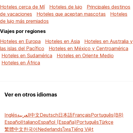
Hoteles cerca de Mí
Hoteles de lujo
Principales destinos
de vacaciones
Hoteles que aceptan mascotas
Hoteles
de lujo más premiados
Viajes por regiones
Hoteles en Europa
Hoteles en Asia
Hoteles en Australia y
las islas del Pacífico
Hoteles en México y Centroamérica
Hoteles en Sudamérica
Hoteles en Oriente Medio
Hoteles en África
Ver en otros idiomas
Inglés
العربية
中文
Deutsch
日本語
Français
Português(BR)
Español
Italiano
Español (España)
Português
Türkçe
繁體中文
한국어
Nederlands
ไทย
Tiếng Việt