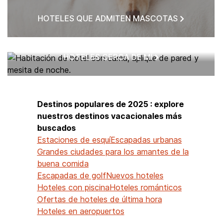
HOTELES QUE ADMITEN MASCOTAS
HOTELES CERCA DE MÍ
Destinos populares de 2025 : explore
nuestros destinos vacacionales más
buscados
Estaciones de esquí
Escapadas urbanas
Grandes ciudades para los amantes de la
buena comida
Escapadas de golf
Nuevos hoteles
Hoteles con piscina
Hoteles románticos
Ofertas de hoteles de última hora
Hoteles en aeropuertos