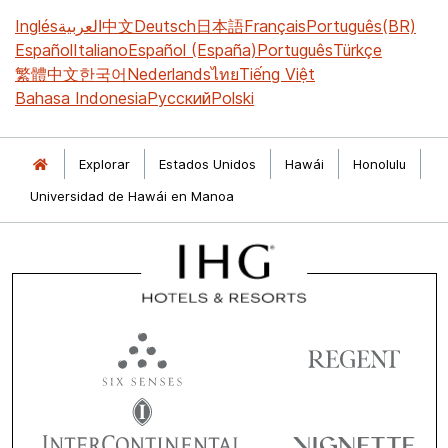
Inglés
العربية
中文
Deutsch
日本語
Français
Português(BR)
Español
Italiano
Español (España)
Português
Türkçe
繁體中文
한국어
Nederlands
ไทย
Tiếng Việt
Bahasa Indonesia
Русский
Polski
Explorar
Estados Unidos
Hawái
Honolulu
Universidad de Hawái en Manoa