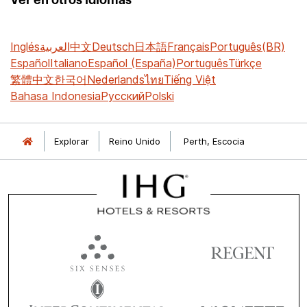
Inglés
العربية
中文
Deutsch
日本語
Français
Português(BR)
Español
Italiano
Español (España)
Português
Türkçe
繁體中文
한국어
Nederlands
ไทย
Tiếng Việt
Bahasa Indonesia
Русский
Polski
Explorar
Reino Unido
Perth, Escocia