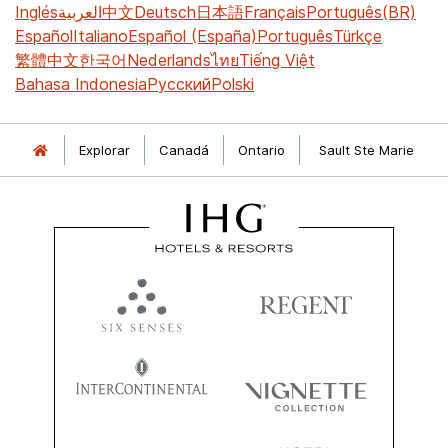
Inglés
العربية
中文
Deutsch
日本語
Français
Português(BR)
Español
Italiano
Español (España)
Português
Türkçe
繁體中文
한국어
Nederlands
ไทย
Tiếng Việt
Bahasa Indonesia
Русский
Polski
Explorar
Canadá
Ontario
Sault Ste Marie