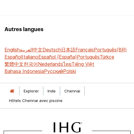
Autres langues
English
العربية
中文
Deutsch
日本語
Français
Português(BR)
Español
Italiano
Español (España)
Português
Türkçe
繁體中文
한국어
Nederlands
ไทย
Tiếng Việt
Bahasa Indonesia
Русский
Polski
Explorer
Inde
Chennai
Hôtels Chennai avec piscine