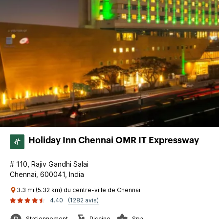
Holiday Inn Chennai OMR IT Expressway
# 110, Rajiv Gandhi Salai
Chennai, 600041, India
3.3 mi (5.32 km) du centre-ville de Chennai
4.40
(1282 avis)
Stationnement
Piscine
Spa