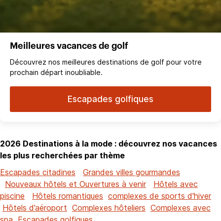
Meilleures vacances de golf
Découvrez nos meilleures destinations de golf pour votre
prochain départ inoubliable.
Escapades golfiques
2026 Destinations à la mode : découvrez nos vacances
les plus recherchées par thème
Escapades citadines
Grandes villes gourmandes
Nouveaux hôtels et Ouvertures à venir
Hôtels avec
piscine
Hôtels romantiques
complexes de sports d'hiver
Hôtels d’aéroport
Complexes hôteliers
Complexes avec
spa
Escapades golfiques