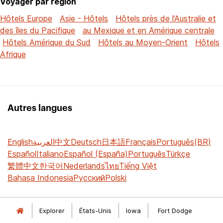
Voyager par région
Hôtels Europe
Asie - Hôtels
Hôtels près de l’Australie et
des îles du Pacifique
au Mexique et en Amérique centrale
Hôtels Amérique du Sud
Hôtels au Moyen-Orient
Hôtels
Afrique
Autres langues
English
العربية
中文
Deutsch
日本語
Français
Português(BR)
Español
Italiano
Español (España)
Português
Türkçe
繁體中文
한국어
Nederlands
ไทย
Tiếng Việt
Bahasa Indonesia
Русский
Polski
Explorer
États-Unis
Iowa
Fort Dodge