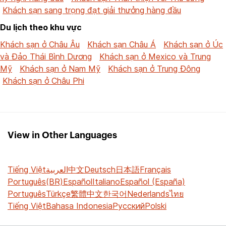
Khách sạn sang trọng đạt giải thưởng hàng đầu
Du lịch theo khu vực
Khách sạn ở Châu Âu
Khách sạn Châu Á
Khách sạn ở Úc
và Đảo Thái Bình Dương
Khách sạn ở Mexico và Trung
Mỹ
Khách sạn ở Nam Mỹ
Khách sạn ở Trung Đông
Khách sạn ở Châu Phi
View in Other Languages
Tiếng Việt
العربية
中文
Deutsch
日本語
Français
Português(BR)
Español
Italiano
Español (España)
Português
Türkçe
繁體中文
한국어
Nederlands
ไทย
Tiếng Việt
Bahasa Indonesia
Русский
Polski