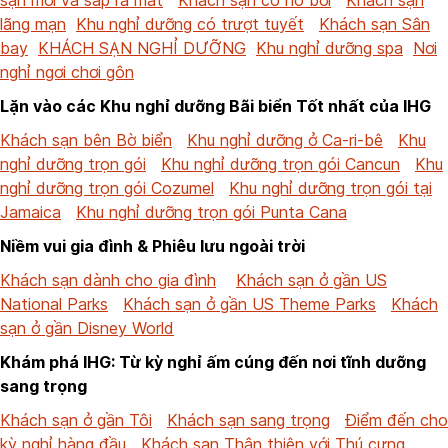
lãng mạn
Khu nghỉ dưỡng có trượt tuyết
Khách sạn Sân
bay
KHÁCH SẠN NGHỈ DƯỠNG
Khu nghỉ dưỡng spa
Nơi
nghỉ ngơi chơi gôn
Lặn vào các Khu nghỉ dưỡng Bãi biển Tốt nhất của IHG
Khách sạn bên Bờ biển
Khu nghỉ dưỡng ở Ca-ri-bê
Khu
nghỉ dưỡng trọn gói
Khu nghỉ dưỡng trọn gói Cancun
Khu
nghỉ dưỡng trọn gói Cozumel
Khu nghỉ dưỡng trọn gói tại
Jamaica
Khu nghỉ dưỡng trọn gói Punta Cana
Niềm vui gia đình & Phiêu lưu ngoài trời
Khách sạn dành cho gia đình
Khách sạn ở gần US
National Parks
Khách sạn ở gần US Theme Parks
Khách
sạn ở gần Disney World
Khám phá IHG: Từ kỳ nghỉ ấm cúng đến nơi tĩnh dưỡng
sang trọng
Khách sạn ở gần Tôi
Khách sạn sang trọng
Điểm đến cho
kỳ nghỉ hàng đầu
Khách sạn Thân thiện với Thú cưng