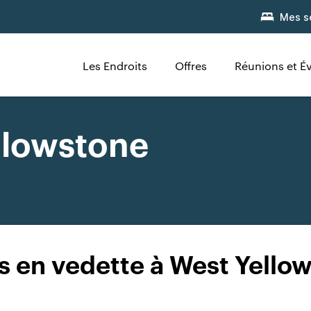
Mes s
Les Endroits
Offres
Réunions et 
llowstone
s en vedette à West Yello