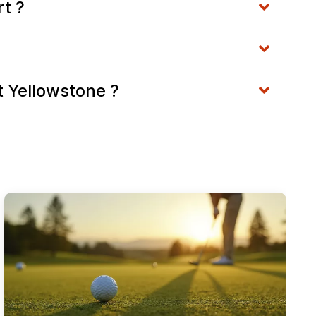
t ?
t Yellowstone ?