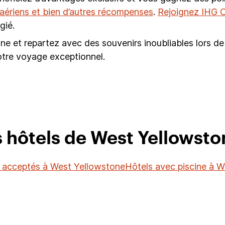
s aériens et bien d’autres récompenses
.
Rejoignez IHG O
gié.
ne et repartez avec des souvenirs inoubliables lors de
otre voyage exceptionnel.
 hôtels de West Yellowsto
 acceptés à West Yellowstone
Hôtels avec piscine à 