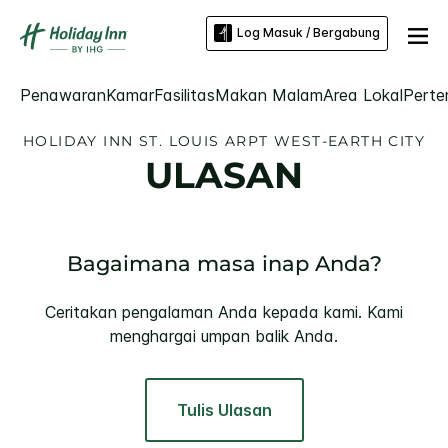
Log Masuk / Bergabung
Penawaran
Kamar
Fasilitas
Makan Malam
Area Lokal
Perte
HOLIDAY INN
ST. LOUIS ARPT WEST-EARTH CITY
ULASAN
Bagaimana masa inap Anda?
Ceritakan pengalaman Anda kepada kami. Kami
menghargai umpan balik Anda.
Tulis Ulasan