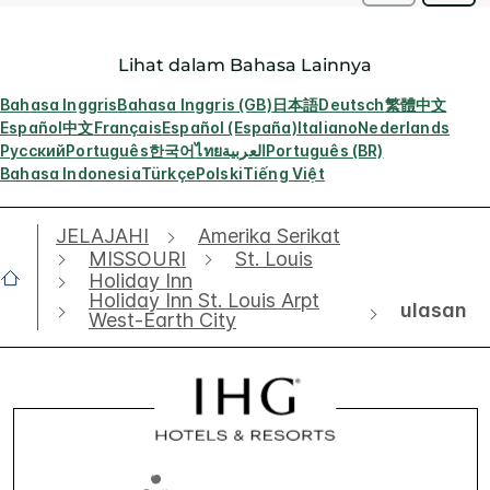
Lihat dalam Bahasa Lainnya
Bahasa Inggris
Bahasa Inggris (GB)
日本語
Deutsch
繁體中文
Español
中文
Français
Español (España)
Italiano
Nederlands
Русский
Português
한국어
ไทย
العربية
Português (BR)
Bahasa Indonesia
Türkçe
Polski
Tiếng Việt
JELAJAHI
Amerika Serikat
MISSOURI
St. Louis
Holiday Inn
Holiday Inn St. Louis Arpt
ulasan
West-Earth City