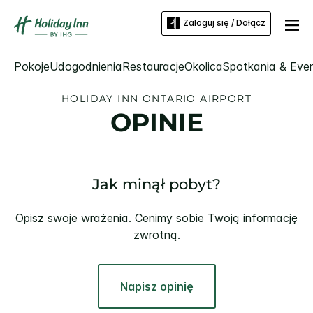
Zaloguj się / Dołącz
Pokoje
Udogodnienia
Restauracje
Okolica
Spotkania & Eve
HOLIDAY INN
ONTARIO AIRPORT
OPINIE
Jak minął pobyt?
Opisz swoje wrażenia. Cenimy sobie Twoją informację
zwrotną.
Napisz opinię