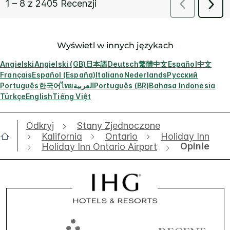
Wyświetl w innych językach
Angielski
Angielski (GB)
日本語
Deutsch
繁體中文
Español
中文
Français
Español (España)
Italiano
Nederlands
Русский
Português
한국어
ไทย
العربية
Português (BR)
Bahasa Indonesia
Türkçe
English
Tiếng Việt
Odkryj
Stany Zjednoczone
Kalifornia
Ontario
Holiday Inn
Opinie
Holiday Inn Ontario Airport