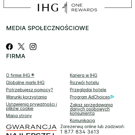
MEDIA SPOŁECZNOŚCIOWE
FIRMA
O firmie IHG ®
Kariera w IHG
Globalne marki IHG
Rozwój hotelu
Potrzebujesz pomocy?
Przeglądaj hotele
Warunki korzystania
Program AdChoices
Ustawienia prywatności i
Zakaz sprzedawania
plików cookie
danych osobowych
konsumenta
Mapa strony
Komunikacja
Zarezerwuj online lub zadzwoń:
1 877 834 3613