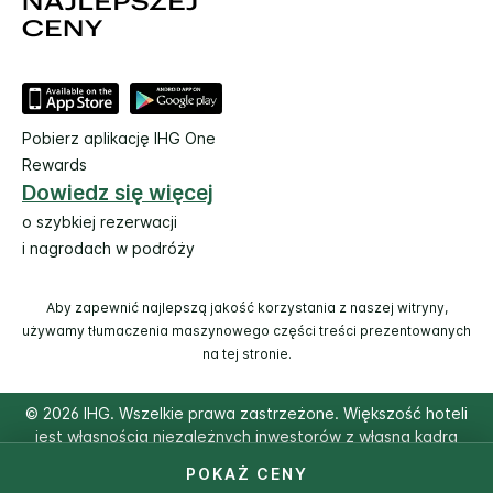
Pobierz aplikację IHG One
Rewards
Dowiedz się więcej
o szybkiej rezerwacji
i nagrodach w podróży
Aby zapewnić najlepszą jakość korzystania z naszej witryny,
używamy tłumaczenia maszynowego części treści prezentowanych
na tej stronie.
© 2026 IHG. Wszelkie prawa zastrzeżone. Większość hoteli
jest własnością niezależnych inwestorów z własną kadrą
zarządzającą.
POKAŻ CENY