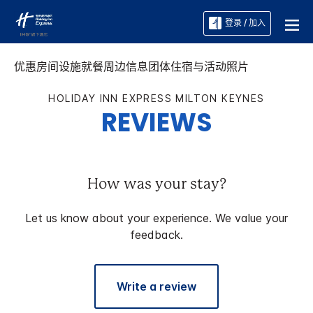
登录 / 加入
优惠
房间
设施
就餐
周边信息
团体住宿与活动
照片
HOLIDAY INN EXPRESS
MILTON KEYNES
REVIEWS
How was your stay?
Let us know about your experience. We value your
feedback.
Write a review