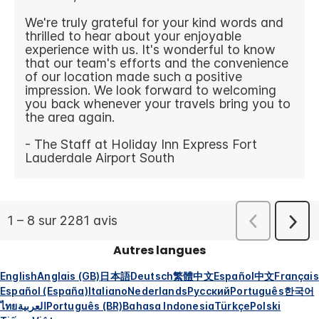
Autres langues
English
Anglais (GB)
日本語
Deutsch
繁體中文
Español
中文
Français
Español (España)
Italiano
Nederlands
Русский
Português
한국어
ไทย
العربية
Português (BR)
Bahasa Indonesia
Türkçe
Polski