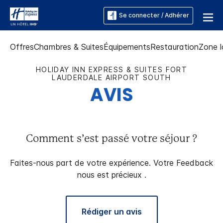
Se connecter / Adhérer
Offres
Chambres & Suites
Équipements
Restauration
Zone l
HOLIDAY INN EXPRESS & SUITES
FORT
LAUDERDALE AIRPORT SOUTH
AVIS
Comment s’est passé votre séjour ?
Faites-nous part de votre expérience. Votre Feedback
nous est précieux .
Rédiger un avis