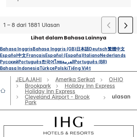
Lihat dalam Bahasa Lainnya
Bahasa Inggris
Bahasa Inggris (GB)
日本語
Deutsch
繁體中文
Español
中文
Français
Español (España)
Italiano
Nederlands
Русский
Português
한국어
ไทย
العربية
Português (BR)
Bahasa Indonesia
Türkçe
Polski
Tiếng Việt
JELAJAHI
Amerika Serikat
OHIO
Brookpark
Holiday Inn Express
Holiday Inn Express
ulasan
Cleveland Airport - Brook
Park