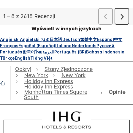
Wyświetl w innych językach
Angielski
Angielski (GB)
日本語
Deutsch
繁體中文
Español
中文
Français
Español (España)
Italiano
Nederlands
Русский
Português
한국어
ไทย
العربية
Português (BR)
Bahasa Indonesia
Türkçe
English
Tiếng Việt
Odkryj
Stany Zjednoczone
New York
New York
Holiday Inn Express
Holiday Inn Express
Opinie
Manhattan Times Square
South