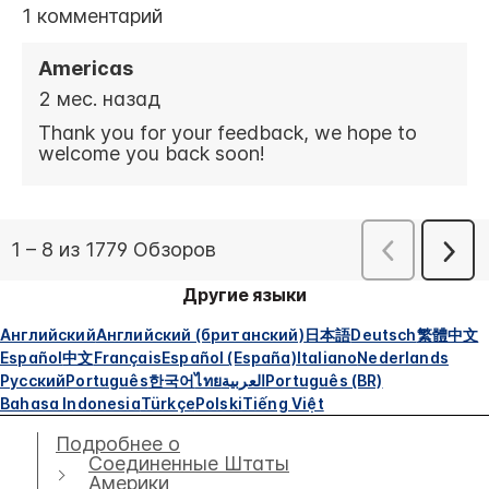
Другие языки
Английский
Английский (британский)
日本語
Deutsch
繁體中文
Español
中文
Français
Español (España)
Italiano
Nederlands
Русский
Português
한국어
ไทย
العربية
Português (BR)
Bahasa Indonesia
Türkçe
Polski
Tiếng Việt
Подробнее о
Соединенные Штаты
Америки