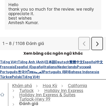
Xem bằng các ngôn ngữ khác
Tiếng Việt
Tiếng Anh (Anh)
日本語
Deutsch
繁體中文
Español
中文
Français
Español (España)
Italiano
Nederlands
Русский
Português
한국어
ไทย
العربية
Português (BR)
Bahasa Indonesia
Türkçe
Polski
Tiếng Việt
Khám phá
Hoa Kỳ
California
Turlock
Holiday Inn Express
Holiday Inn Express & Suites
Turlock-Hwy 99
Đánh giá