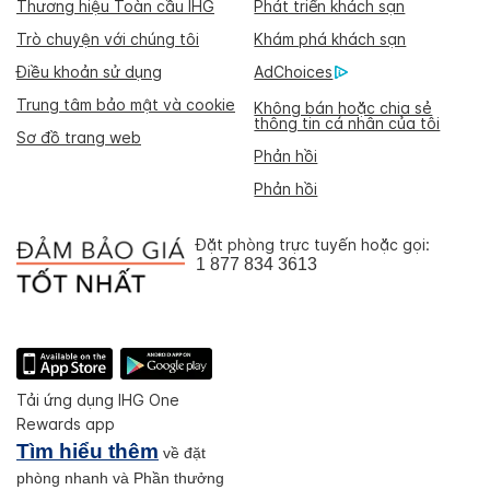
Thương hiệu Toàn cầu IHG
Phát triển khách sạn
Trò chuyện với chúng tôi
Khám phá khách sạn
Điều khoản sử dụng
AdChoices
Trung tâm bảo mật và cookie
Không bán hoặc chia sẻ
thông tin cá nhân của tôi
Sơ đồ trang web
Phản hồi
Phản hồi
Đặt phòng trực tuyến hoặc gọi:
1 877 834 3613
Tải ứng dụng IHG One
Rewards app
Tìm hiểu thêm
về đặt
phòng nhanh và Phần thưởng