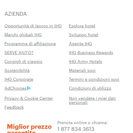
AZIENDA
Opportunità di lavoro in IHG
Esplora hotel
Marchi globali IHG
Sviluppo hotel
Programma di affiliazione
Agente IHG
SERVE AIUTO?
IHG Business Rewards
Consigli di viaggio
IHG Army Hotels
Sostenibilità
Materiali soci
IHG Corporate
Termini e condizioni soci
AdChoices
Condizioni di utilizzo
Privacy & Cookie Center
Non vendete i miei dati
personali
Feedback
Prenota online o chiama:
1 877 834 3613