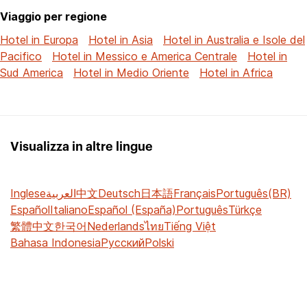
Viaggio per regione
Hotel in Europa
Hotel in Asia
Hotel in Australia e Isole del
Pacifico
Hotel in Messico e America Centrale
Hotel in
Sud America
Hotel in Medio Oriente
Hotel in Africa
Visualizza in altre lingue
Inglese
العربية
中文
Deutsch
日本語
Français
Português(BR)
Español
Italiano
Español (España)
Português
Türkçe
繁體中文
한국어
Nederlands
ไทย
Tiếng Việt
Bahasa Indonesia
Русский
Polski