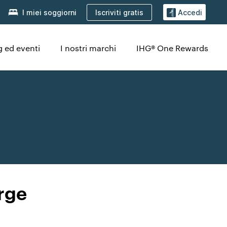
Iscriviti gratis
I miei soggiorni
Accedi
 ed eventi
I nostri marchi
IHG® One Rewards
rge