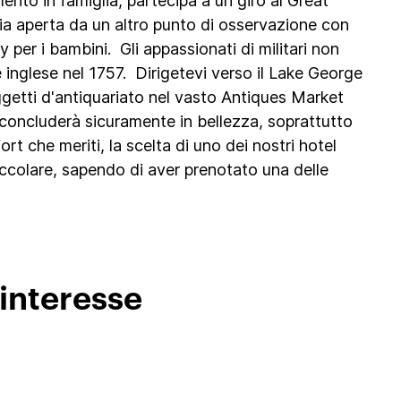
nto in famiglia, partecipa a un giro al Great
ria aperta da un altro punto di osservazione con
ony per i bambini. Gli appassionati di militari non
e inglese nel 1757. Dirigetevi verso il Lake George
oggetti d'antiquariato nel vasto Antiques Market
i concluderà sicuramente in bellezza, soprattutto
ort che meriti, la scelta di uno dei nostri hotel
coccolare, sapendo di aver prenotato una delle
 interesse