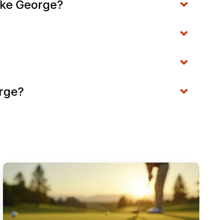
Lake George?
orge?