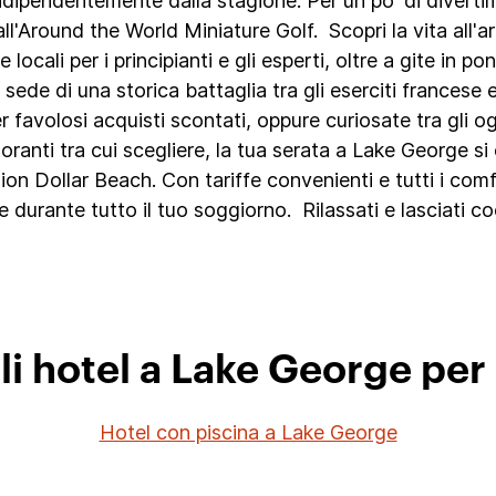
dipendentemente dalla stagione. Per un po' di divertime
'Around the World Miniature Golf. Scopri la vita all'a
e locali per i principianti e gli esperti, oltre a gite in p
 sede di una storica battaglia tra gli eserciti francese 
r favolosi acquisti scontati, oppure curiosate tra gli 
oranti tra cui scegliere, la tua serata a Lake George s
llion Dollar Beach. Con tariffe convenienti e tutti i comf
e durante tutto il tuo soggiorno. Rilassati e lasciati 
li hotel a Lake George per
Hotel con piscina a Lake George