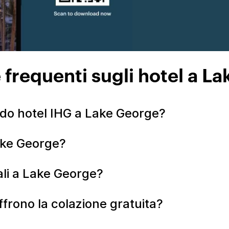
requenti sugli hotel a L
do hotel IHG a Lake George?
Lake George?
ali a Lake George?
frono la colazione gratuita?