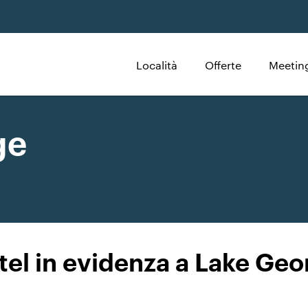
Località
Offerte
Meeting
ge
tel in evidenza a Lake Geo