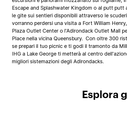
escursioni e panorami mozzafiato sul fogliame, in
Escape and Splashwater Kingdom o al putt putt all
le gite sui sentieri disponibili attraverso le scuderi
vorranno perdersi una visita a Fort William Henry,
Plaza Outlet Center o l'Adirondack Outlet Mall pe
Place nella vicina Queensbury. Con oltre 300 rist
se prepari il tuo picnic e ti godi il tramonto da Mi
IHG a Lake George ti metterà al centro dell'azion
migliori sistemazioni degli Adirondacks.
Esplora g