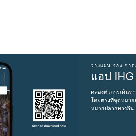
วางแผน จอง การเ
แอป IHG
คล่องตัวการเดินทา
โดยตรงที่จุดหมายป
หมายปลายทางอื่น