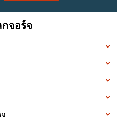
ลกจอร์จ
์จ