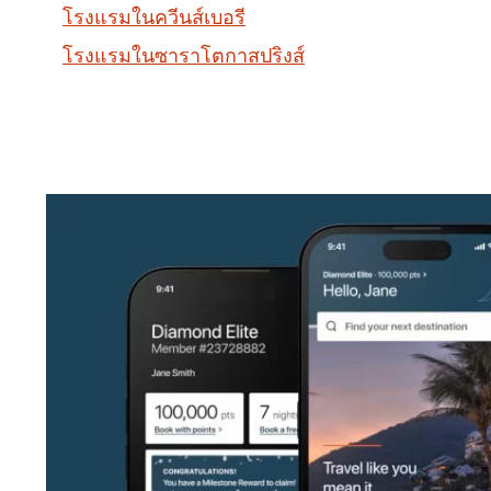
โรงแรมในควีนส์เบอรี
โรงแรมในซาราโตกาสปริงส์