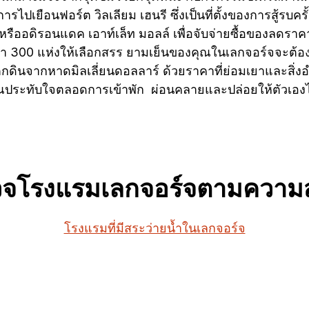
รไปเยือนฟอร์ต วิลเลียม เฮนรี ซึ่งเป็นที่ตั้งของการสู้รบค
รืออดิรอนแดค เอาท์เล็ท มอลล์ เพื่อจับจ่ายซื้อของลดราคาส
รกว่า 300 แห่งให้เลือกสรร ยามเย็นของคุณในเลกจอร์จจะต
กดินจากหาดมิลเลี่ยนดอลลาร์ ด้วยราคาที่ย่อมเยาและสิ่ง
ะทับใจตลอดการเข้าพัก ผ่อนคลายและปล่อยให้ตัวเองได้รับก
วจโรงแรมเลกจอร์จตามความ
โรงแรมที่มีสระว่ายน้ำในเลกจอร์จ