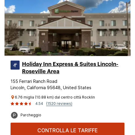
Holiday Inn Express & Suites Lincoln-
Roseville Area
155 Ferrari Ranch Road
Lincoln, California 95648, United States
6.76 miglia (10.88 km) dal centro città Rocklin
4.54
(1520 reviews)
Parcheggio
CONTROLLA LE TARIFFE