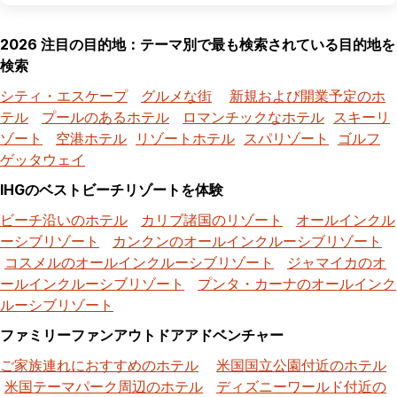
2026 注目の目的地：テーマ別で最も検索されている目的地を
検索
シティ・エスケープ
グルメな街
新規および開業予定のホ
テル
プールのあるホテル
ロマンチックなホテル
スキーリ
ゾート
空港ホテル
リゾートホテル
スパリゾート
ゴルフ
ゲッタウェイ
IHGのベストビーチリゾートを体験
ビーチ沿いのホテル
カリブ諸国のリゾート
オールインクル
ーシブリゾート
カンクンのオールインクルーシブリゾート
コスメルのオールインクルーシブリゾート
ジャマイカのオ
ールインクルーシブリゾート
プンタ・カーナのオールインク
ルーシブリゾート
ファミリーファンアウトドアアドベンチャー
ご家族連れにおすすめのホテル
米国国立公園付近のホテル
米国テーマパーク周辺のホテル
ディズニーワールド付近の