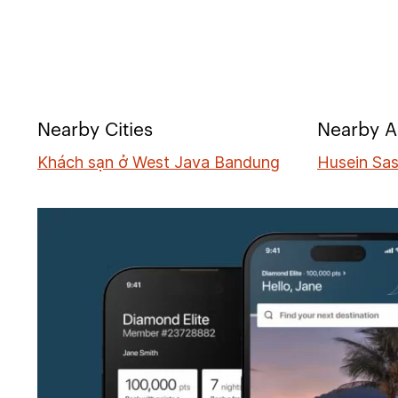
Nearby Cities
Nearby A
Khách sạn ở West Java Bandung
Husein Sa