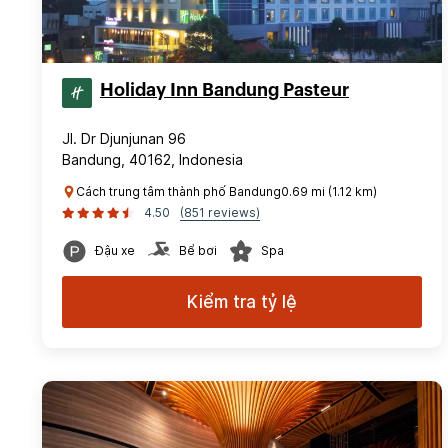
Holiday Inn Bandung Pasteur
Jl. Dr Djunjunan 96
Bandung, 40162, Indonesia
Cách trung tâm thành phố Bandung0.69 mi (1.12 km)
4.50
(851 reviews)
Đậu xe
Bể bơi
Spa
Kiểm tra tỷ lệ