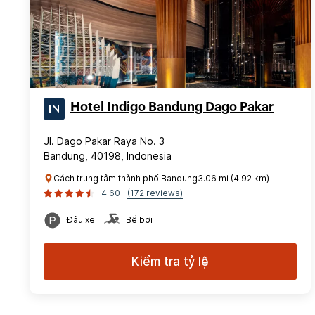
Hotel Indigo Bandung Dago Pakar
Jl. Dago Pakar Raya No. 3
Bandung, 40198, Indonesia
Cách trung tâm thành phố Bandung3.06 mi (4.92 km)
4.60
(172 reviews)
Đậu xe
Bể bơi
Kiểm tra tỷ lệ