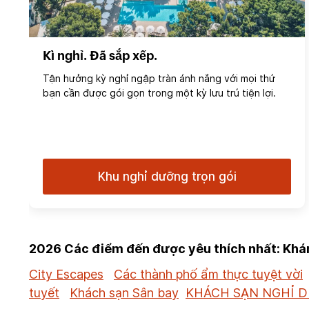
Kì nghỉ. Đã sắp xếp.
Tận hưởng kỳ nghỉ ngập tràn ánh nắng với mọi thứ
bạn cần được gói gọn trong một kỳ lưu trú tiện lợi.
Khu nghỉ dưỡng trọn gói
2026 Các điểm đến được yêu thích nhất: Khám
City Escapes
Các thành phố ẩm thực tuyệt vời
tuyết
Khách sạn Sân bay
KHÁCH SẠN NGHỈ 