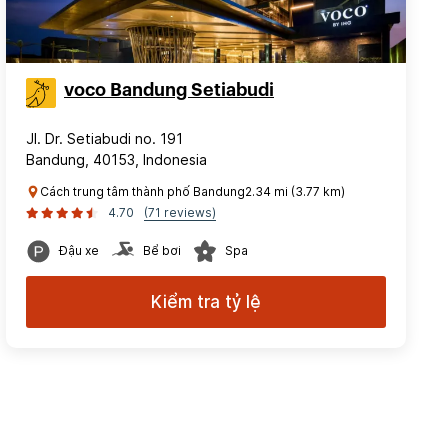
voco Bandung Setiabudi
Jl. Dr. Setiabudi no. 191
Bandung, 40153, Indonesia
Cách trung tâm thành phố Bandung2.34 mi (3.77 km)
4.70
(71 reviews)
Đậu xe
Bể bơi
Spa
Kiểm tra tỷ lệ