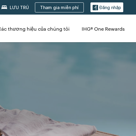
Tham gia miễn phí
LƯU TRÚ
Đăng nhập
Các thương hiệu của chúng tôi
IHG® One Rewards
g