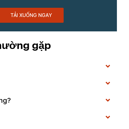
TẢI XUỐNG NGAY
thường gặp
óng?