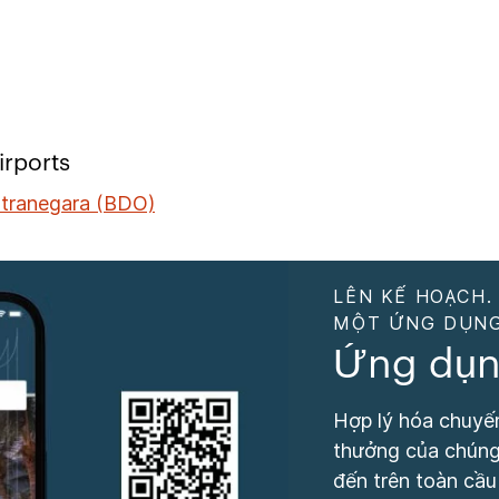
irports
stranegara (BDO)
LÊN KẾ HOẠCH.
MỘT ỨNG DỤNG
Ứng dụn
Hợp lý hóa chuyến
thưởng của chúng 
đến trên toàn cầu