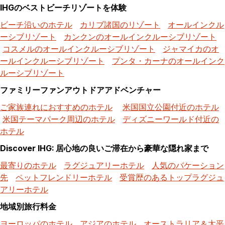
IHGのベストビーチリゾートを体験
ビーチ沿いのホテル
カリブ諸国のリゾート
オールインクル
ーシブリゾート
カンクンのオールインクルーシブリゾート
コスメルのオールインクルーシブリゾート
ジャマイカのオ
ールインクルーシブリゾート
プンタ・カーナのオールインク
ルーシブリゾート
ファミリーファンアウトドアアドベンチャー
ご家族連れにおすすめのホテル
米国国立公園付近のホテル
米国テーマパーク周辺のホテル
ディズニーワールド付近の
ホテル
Discover IHG: 居心地の良いご滞在から豪華な隠れ家まで
最寄りのホテル
ラグジュアリーホテル
人気のバケーション
先
ペットフレンドリーホテル
受賞歴のあるトップラグジュ
アリーホテル
地域別旅行料金
ヨーロッパのホテル
アジアのホテル
オーストラリア＆太平