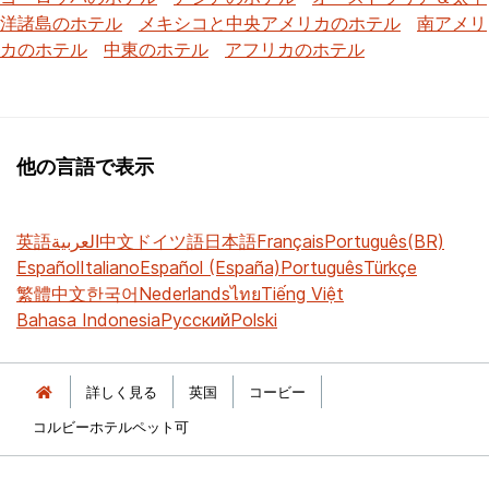
洋諸島のホテル
メキシコと中央アメリカのホテル
南アメリ
カのホテル
中東のホテル
アフリカのホテル
他の言語で表示
英語
العربية
中文
ドイツ語
日本語
Français
Português(BR)
Español
Italiano
Español (España)
Português
Türkçe
繁體中文
한국어
Nederlands
ไทย
Tiếng Việt
Bahasa Indonesia
Русский
Polski
詳しく見る
英国
コー​​ビー
コルビーホテルペット可