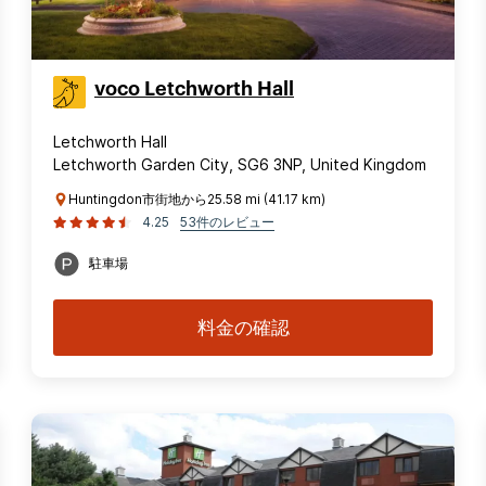
voco Letchworth Hall
Letchworth Hall
Letchworth Garden City, SG6 3NP, United Kingdom
Huntingdon市街地から25.58 mi (41.17 km)
4.25
53件のレビュー
駐車場
料金の確認