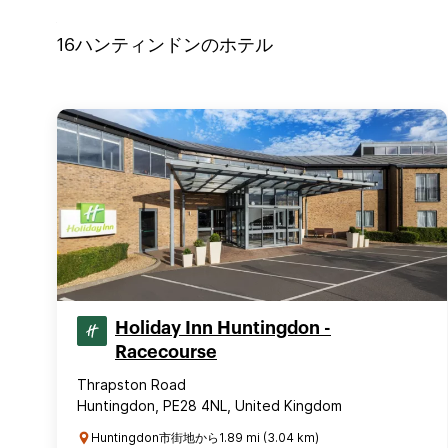
16
ハンティンドン
のホテル
Holiday Inn Huntingdon -
Racecourse
Thrapston Road
Huntingdon, PE28 4NL, United Kingdom
Huntingdon市街地から1.89 mi (3.04 km)