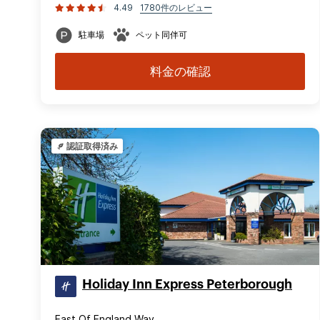
4.49
1780件のレビュー
駐車場
ペット同伴可
料金の確認
認証取得済み
Holiday Inn Express Peterborough
East Of England Way