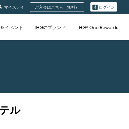
ご入会はこちら（無料）
マイステイ
ログイン
＆イベント
IHGのブランド
IHG® One Rewards
テル