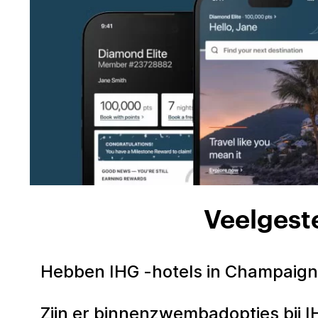
Veelgest
Hebben IHG -hotels in Champai
Zijn er binnenzwembadopties bij 