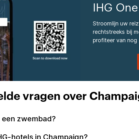
IHG One
Stroomlijn uw re
rechtstreeks bij
profiteer van nog 
elde vragen over Champai
gn een zwembad?
IHG-hotels in Champaign?