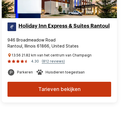
Holiday Inn Express & Suites Rantoul
946 Broadmeadow Road
Rantoul, Illinois 61866, United States
13.56 21.82 km van het centrum van Champaign
4.30
(812 reviews)
Parkeren
Huisdieren toegestaan
Tarieven bekijken