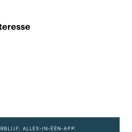
teresse
RBLIJF. ALLES-IN-ÉÉN-APP.