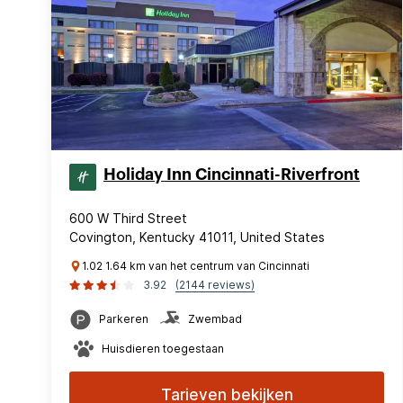
Holiday Inn Cincinnati-Riverfront
600 W Third Street
Covington, Kentucky 41011, United States
1.02 1.64 km van het centrum van Cincinnati
3.92
(2144 reviews)
Parkeren
Zwembad
Huisdieren toegestaan
Tarieven bekijken