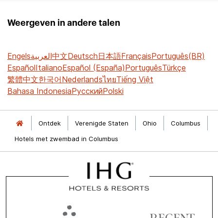
Weergeven in andere talen
Engels
العربية
中文
Deutsch
日本語
Français
Português(BR)
Español
Italiano
Español (España)
Português
Türkçe
繁體中文
한국어
Nederlands
ไทย
Tiếng Việt
Bahasa Indonesia
Русский
Polski
Ontdek
Verenigde Staten
Ohio
Columbus
Hotels met zwembad in Columbus