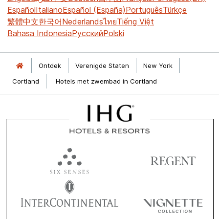
Español
Italiano
Español (España)
Português
Türkçe
繁體中文
한국어
Nederlands
ไทย
Tiếng Việt
Bahasa Indonesia
Русский
Polski
Ontdek
Verenigde Staten
New York
Cortland
Hotels met zwembad in Cortland