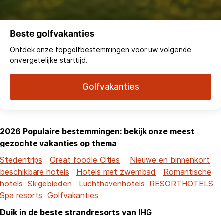
Beste golfvakanties
Ontdek onze topgolfbestemmingen voor uw volgende
onvergetelijke starttijd.
Golfvakanties
2026 Populaire bestemmingen: bekijk onze meest
gezochte vakanties op thema
Stedentrips
Great foodie Cities
Nieuwe en binnenkort
beschikbare hotels
Hotels met zwembad
Romantische
hotels
Skigebieden
Luchthavenhotels
RESORTHOTELS
Spa resorts
Golfvakanties
Duik in de beste strandresorts van IHG