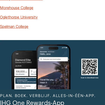
Morehouse College
Oglethorpe University
Spelman College
PLAN. BOEK. VERBLIJF. ALLES-IN-ÉÉN-APP.
IHG One Rewards-App