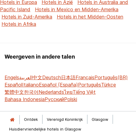
Hotels in Europa
Hotels in Azië
Hotels in Australia and
Pacific Island
Hotels in Mexico en Midden-Amerika
Hotels in Zuid-Amerika
Hotels in het Midden-Oosten
Hotels in Afrika
Weergeven in andere talen
Engels
العربية
中文
Deutsch
日本語
Français
Português(BR)
Español
Italiano
Español (España)
Português
Türkçe
繁體中文
한국어
Nederlands
ไทย
Tiếng Việt
Bahasa Indonesia
Русский
Polski
Ontdek
Verenigd Koninkrijk
Glasgow
Huisdiervriendelijke hotels in Glasgow