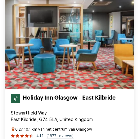
Holiday Inn Glasgow - East Kilbride
Stewartfield Way
East Kilbride, G74 5LA, United Kingdom
6.27 10.1 km van het centrum van Glasgow
4.12
(1877 reviews)