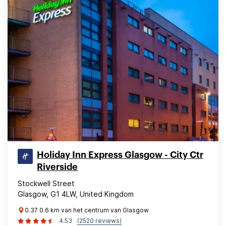
Holiday Inn Express Glasgow - City Ctr
Riverside
Stockwell Street
Glasgow, G1 4LW, United Kingdom
0.37 0.6 km van het centrum van Glasgow
4.53
(2520 reviews)