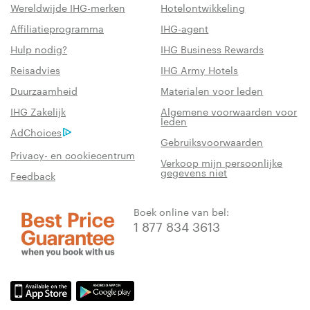
Wereldwijde IHG-merken
Hotelontwikkeling
Affiliatieprogramma
IHG-agent
Hulp nodig?
IHG Business Rewards
Reisadvies
IHG Army Hotels
Duurzaamheid
Materialen voor leden
IHG Zakelijk
Algemene voorwaarden voor
leden
AdChoices
Gebruiksvoorwaarden
Privacy- en cookiecentrum
Verkoop mijn persoonlijke
gegevens niet
Feedback
Boek online van bel:
1 877 834 3613