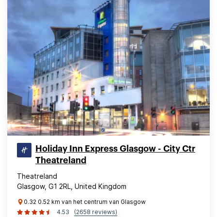
Holiday Inn Express Glasgow - City Ctr
Theatreland
Theatreland
Glasgow, G1 2RL, United Kingdom
0.32 0.52 km van het centrum van Glasgow
4.53
(2658 reviews)