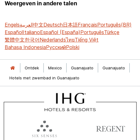
Weergeven in andere talen
Engels
العربية
中文
Deutsch
日本語
Français
Português(BR)
Español
Italiano
Español (España)
Português
Türkçe
繁體中文
한국어
Nederlands
ไทย
Tiếng Việt
Bahasa Indonesia
Русский
Polski
Ontdek
Mexico
Guanajuato
Guanajuato
Hotels met zwembad in Guanajuato