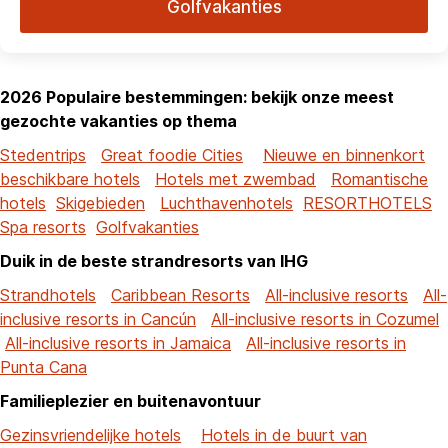
Golfvakanties
2026 Populaire bestemmingen: bekijk onze meest
gezochte vakanties op thema
Stedentrips
Great foodie Cities
Nieuwe en binnenkort
beschikbare hotels
Hotels met zwembad
Romantische
hotels
Skigebieden
Luchthavenhotels
RESORTHOTELS
Spa resorts
Golfvakanties
Duik in de beste strandresorts van IHG
Strandhotels
Caribbean Resorts
All-inclusive resorts
All-
inclusive resorts in Cancún
All-inclusive resorts in Cozumel
All-inclusive resorts in Jamaica
All-inclusive resorts in
Punta Cana
Familieplezier en buitenavontuur
Gezinsvriendelijke hotels
Hotels in de buurt van