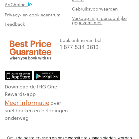
AdChoices
Gebruiksvoorwaarden
Privacy- en cookiecentrum
Verkoop mijn persoonlijke
gegevens niet
Feedback
Boek online van bel:
1 877 834 3613
Download de IHG One
Rewards-app
Meer informatie
over
snel boeken en beloningen
onderweg
Om u de beste ervaring op onze website te kunnen bieden, worden