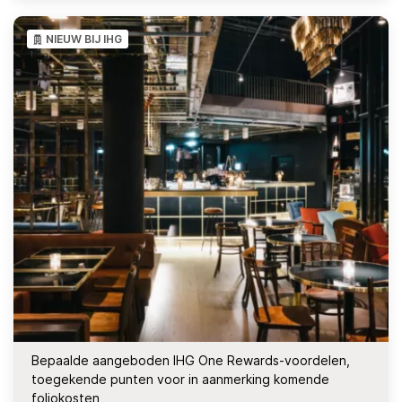
NIEUW BIJ IHG
Bepaalde aangeboden IHG One Rewards-voordelen,
toegekende punten voor in aanmerking komende
foliokosten