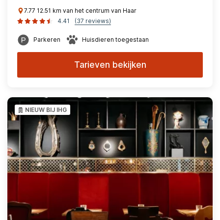
7.77 12.51 km van het centrum van Haar
4.41
(37 reviews)
Parkeren
Huisdieren toegestaan
Tarieven bekijken
NIEUW BIJ IHG