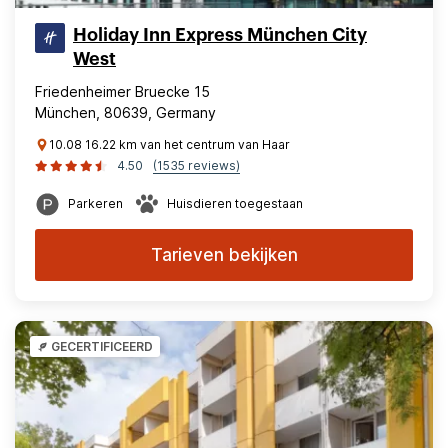
Holiday Inn Express München City
West
Friedenheimer Bruecke 15
München, 80639, Germany
10.08 16.22 km van het centrum van Haar
4.50
(1535 reviews)
Parkeren
Huisdieren toegestaan
Tarieven bekijken
GECERTIFICEERD