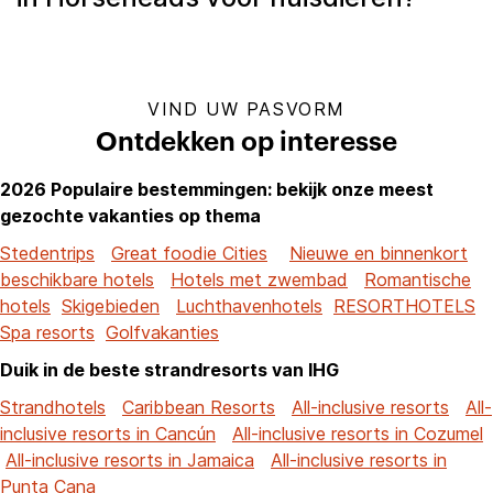
VIND UW PASVORM
Ontdekken op interesse
2026 Populaire bestemmingen: bekijk onze meest
gezochte vakanties op thema
Stedentrips
Great foodie Cities
Nieuwe en binnenkort
beschikbare hotels
Hotels met zwembad
Romantische
hotels
Skigebieden
Luchthavenhotels
RESORTHOTELS
Spa resorts
Golfvakanties
Duik in de beste strandresorts van IHG
Strandhotels
Caribbean Resorts
All-inclusive resorts
All-
inclusive resorts in Cancún
All-inclusive resorts in Cozumel
All-inclusive resorts in Jamaica
All-inclusive resorts in
Punta Cana