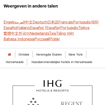
Weergeven in andere talen
Engels
العربية
中文
Deutsch
日本語
Français
Português(BR)
Español
Italiano
Español (España)
Português
Türkçe
繁體中文
한국어
Nederlands
ไทย
Tiếng Việt
Bahasa Indonesia
Русский
Polski
Ontdek
Verenigde Staten
New York
Horseheads
Huisdiervriendelijke hotels in Horseheads