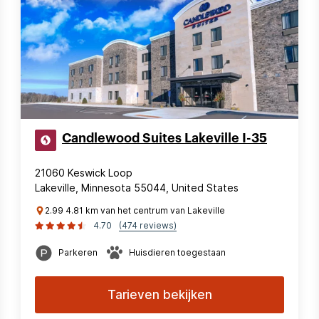
Candlewood Suites Lakeville I-35
21060 Keswick Loop
Lakeville, Minnesota 55044, United States
2.99 4.81 km van het centrum van Lakeville
4.70
(474 reviews)
Parkeren
Huisdieren toegestaan
Tarieven bekijken